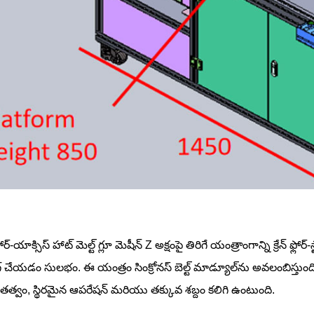
్-యాక్సిస్ హాట్ మెల్ట్ గ్లూ మెషీన్ Z అక్షంపై తిరిగే యంత్రాంగాన్ని క్రేన్ ఫ్
్ చేయడం సులభం. ఈ యంత్రం సింక్రోనస్ బెల్ట్ మాడ్యూల్‌ను అవలంబిస్తుంద
ితత్వం, స్థిరమైన ఆపరేషన్ మరియు తక్కువ శబ్దం కలిగి ఉంటుంది.