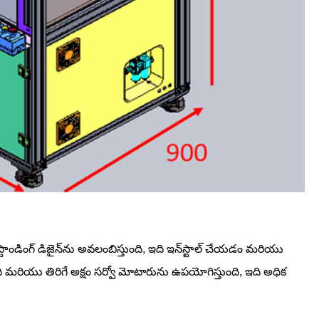
లోర్-స్టాండింగ్ డిజైన్‌ను అవలంబిస్తుంది, ఇది ఇన్‌స్టాల్ చేయడం మరియు
ి మరియు తిరిగే అక్షం సర్వో మోటారును ఉపయోగిస్తుంది, ఇది అధిక