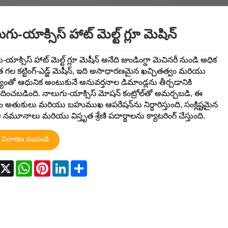
தமிழ்
తెలుగు
नेपाली
గు-యాక్సిస్ హాట్ మెల్ట్ గ్లూ మెషిన్
български
ລາວ
Latine
Euskal
Azərbaycan
-యాక్సిస్ హాట్ మెల్ట్ గ్లూ మెషీన్ అనేది జుండింగ్డా మెచినరీ నుండి అధిక
Slovenský jazyk
 గల కట్టింగ్-ఎడ్జ్ మెషీన్, ఇది అసాధారణమైన ఖచ్చితత్వం మరియు
్యంతో ఆధునిక అంటుకునే అనువర్తనాల డిమాండ్లను తీర్చడానికి
Lietuvos
Eesti Keel
Română
ించబడింది. నాలుగు-యాక్సిస్ మోషన్ కంట్రోల్‌తో అమర్చబడి, ఈ
 అతుకులు మరియు బహుముఖ ఆపరేషన్‌ను నిర్ధారిస్తుంది, సంక్లిష్టమైన
मराठी
Srpski језик
తి నమూనాలు మరియు విస్తృత శ్రేణి పదార్థాలను క్యాటరింగ్ చేస్తుంది.
విచారణ పంపండి
acebook
X
WhatsApp
Pinterest
LinkedIn
Share