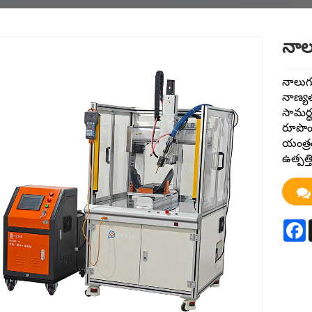
నాలు
నాలుగు
నాణ్యత
సామర్థ
రూపొంద
యంత్రం
ఉత్పత్
F