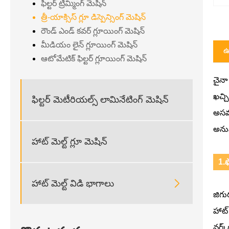
ఫిల్టర్ ట్రిమ్మింగ్ మెషిన్
త్రీ-యాక్సిస్ గ్లూ డిస్పెన్సింగ్ మెషిన్
రౌండ్ ఎండ్ కవర్ గ్లూయింగ్ మెషిన్
మీడియం లైన్ గ్లూయింగ్ మెషిన్
ఉ
ఆటోమేటిక్ ఫిల్టర్ గ్లూయింగ్ మెషిన్
చైనా 
ఖచ్చ
ఫిల్టర్ మెటీరియల్స్ లామినేటింగ్ మెషిన్
అసమా
అనువ
హాట్ మెల్ట్ గ్లూ మెషిన్
1.ఫ

హాట్ మెల్ట్ విడి భాగాలు
జిగుర
హాట్ 
వర్క