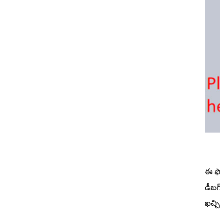
ఈ ఫోర
డీబగ
ఖచ్చ