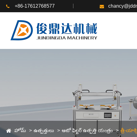
+86-17612768577
chancy@jddm
హోమ్
ఉత్పత్తులు
ఆటో ఫిల్టర్ ఉత్పత్తి యంత్రం
త్రీ-యాక్స