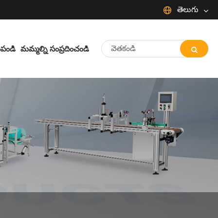
తెలుగు
English
Español
Português
పండి
మమ్మల్ని సంప్రదించండి
Français
日本語
Deutsch
Italiano
Nederlands
ภาษาไทย
한국어
Svenska
magyar
বাংলা ভাষার
Dansk
Suomi
Pilipino
Türkçe
Gaeilge
Indonesia
Norsk‎
تمل
ελληνικά
український
Javanese