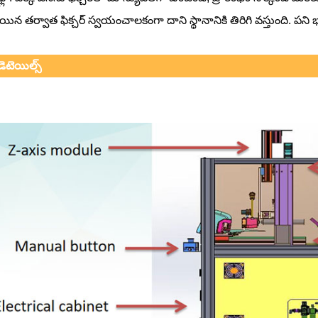
తయిన తర్వాత ఫిక్చర్ స్వయంచాలకంగా దాని స్థానానికి తిరిగి వస్తుంది. పని భ
డెటెయిల్స్